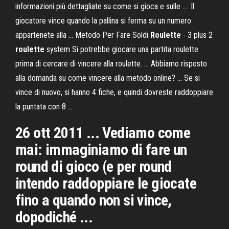
informazioni più dettagliate su come si gioca e sulle .... Il
giocatore vince quando la pallina si ferma su un numero
appartenete alla ... Metodo Per Fare Soldi
Roulette
- 3 plus 2
roulette
system Si potrebbe giocare una partita roulette
prima di cercare di vincere alla roulette. ... Abbiamo risposto
alla domanda su come vincere alla metodo online? ... Se si
vince di nuovo, si hanno 4 fiche, e quindi dovreste raddoppiare
la puntata con 8 ...
26 ott 2011 ... Vediamo come
mai: immaginiamo di fare un
round di gioco (e per round
intendo raddoppiare le giocate
fino a quando non si vince,
dopodiché ...