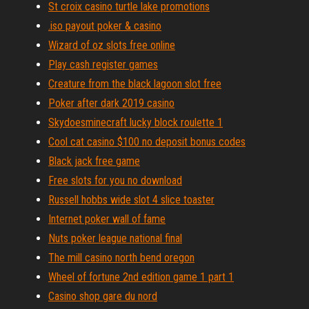
St croix casino turtle lake promotions
.iso payout poker & casino
Wizard of oz slots free online
Play cash register games
Creature from the black lagoon slot free
Poker after dark 2019 casino
Skydoesminecraft lucky block roulette 1
Cool cat casino $100 no deposit bonus codes
Black jack free game
Free slots for you no download
Russell hobbs wide slot 4 slice toaster
Internet poker wall of fame
Nuts poker league national final
The mill casino north bend oregon
Wheel of fortune 2nd edition game 1 part 1
Casino shop gare du nord