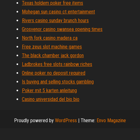
Texas holdem poker free items
Mohegan sun casino ct entertainment
Rivers casino sunday brunch hours
Grosvenor casino swansea opening times
North fork casino madera ca
Free zeus slot machine games
The black chamber jack gordon
Ladbrokes free slots rainbow riches
Online poker no deposit required
Is buying and selling stocks gambling
Poker mit 5 karten anleitung
Casino universidad del bio bio
Proudly powered by
WordPress
|
Theme:
Envo Magazine