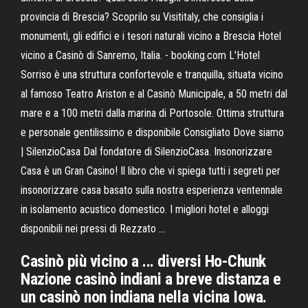
provincia di Brescia? Scoprilo su Visititaly, che consiglia i
monumenti, gli edifici e i tesori naturali vicino a Brescia Hotel
vicino a Casinò di Sanremo, Italia. - booking.com L'Hotel
Sorriso è una struttura confortevole e tranquilla, situata vicino
al famoso Teatro Ariston e al Casinò Municipale, a 50 metri dal
mare e a 100 metri dalla marina di Portosole. Ottima struttura
e personale gentilissimo e disponibile Consigliato Dove siamo
| SilenzioCasa Dal fondatore di SilenzioCasa. Insonorizzare
Casa è un Gran Casino! Il libro che vi spiega tutti i segreti per
insonorizzare casa basato sulla nostra esperienza ventennale
in isolamento acustico domestico. I migliori hotel e alloggi
disponibili nei pressi di Rezzato ...
Casinò più vicino a ... diversi Ho-Chunk
Nazione casinò indiani a breve distanza e
un casinò non indiana nella vicina Iowa.