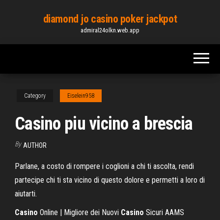
Skip
diamond jo casino poker jackpot
to
admiral24olkn.web.app
the
content
Category
Eiselein958
Casino piu vicino a brescia
By
AUTHOR
Parlane, a costo di rompere i coglioni a chi ti ascolta, rendi
partecipe chi ti sta vicino di questo dolore e permetti a loro di
aiutarti.
Casino
Online | Migliore dei Nuovi
Casino
Sicuri AAMS